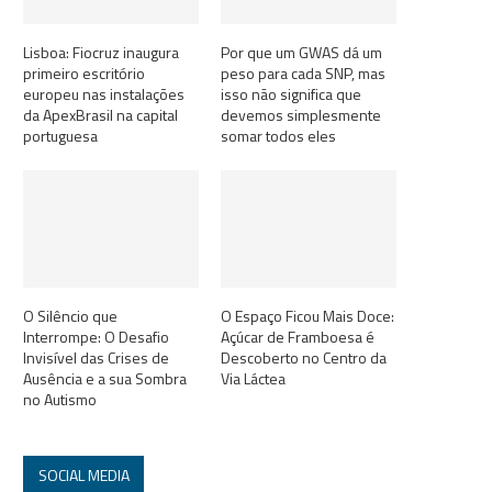
Lisboa: Fiocruz inaugura
Por que um GWAS dá um
primeiro escritório
peso para cada SNP, mas
europeu nas instalações
isso não significa que
da ApexBrasil na capital
devemos simplesmente
portuguesa
somar todos eles
O Silêncio que
O Espaço Ficou Mais Doce:
Interrompe: O Desafio
Açúcar de Framboesa é
Invisível das Crises de
Descoberto no Centro da
Ausência e a sua Sombra
Via Láctea
no Autismo
SOCIAL MEDIA