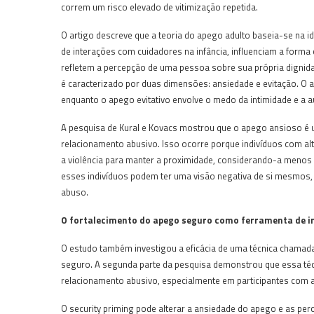
correm um risco elevado de vitimização repetida.
O artigo descreve que a teoria do apego adulto baseia-se na i
de interações com cuidadores na infância, influenciam a forma
refletem a percepção de uma pessoa sobre sua própria dignida
é caracterizado por duas dimensões: ansiedade e evitação. O
enquanto o apego evitativo envolve o medo da intimidade e a a
A pesquisa de Kural e Kovacs mostrou que o apego ansioso é 
relacionamento abusivo. Isso ocorre porque indivíduos com a
a violência para manter a proximidade, considerando-a menos
esses indivíduos podem ter uma visão negativa de si mesmos, 
abuso.
O fortalecimento do apego seguro como ferramenta de i
O estudo também investigou a eficácia de uma técnica chamada
seguro. A segunda parte da pesquisa demonstrou que essa téc
relacionamento abusivo, especialmente em participantes com a
O security priming pode alterar a ansiedade do apego e as pe