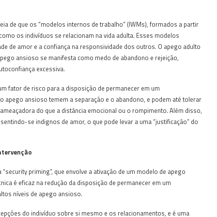
deia de que os “modelos internos de trabalho” (IWMs), formados a partir
 como os indivíduos se relacionam na vida adulta. Esses modelos
de de amor e a confiança na responsividade dos outros. O apego adulto
 apego ansioso se manifesta como medo de abandono e rejeição,
utoconfiança excessiva.
um fator de risco para a disposição de permanecer em um
lto apego ansioso temem a separação e o abandono, e podem até tolerar
 ameaçadora do que a distância emocional ou o rompimento. Além disso,
sentindo-se indignos de amor, o que pode levar a uma “justificação” do
ntervenção
 “security priming”, que envolve a ativação de um modelo de apego
nica é eficaz na redução da disposição de permanecer em um
ltos níveis de apego ansioso.
rcepções do indivíduo sobre si mesmo e os relacionamentos, e é uma