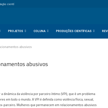
ção científica internacional...
PROJETOS
COLUNA
PRODUÇÕES CIENTÍFICAS
REV
acionamentos abusivos
ionamentos abusivos
a dinâmica da violência por parceiro íntimo (VPI), que é um problema
res em todo o mundo. A VPI é definida como violência física, sexual,
u ex-parceiro. Mulheres que permanecem em relacionamentos abusivos