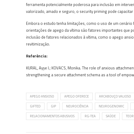
ferramenta potencialmente poderosa para inclusão em interven
valorizado, amado e seguro, o security priming pode capacitar 
Embora o estudo tenha limitações, como o uso de um cenário 
orientações de apego da vítima são fatores importantes que p
inclusão de fatores relacionados à vítima, como o apego ansi
revitimização.
Referência:
KURAL, Ayşe I.; KOVACS, Monika. The role of anxious attachment 
strengthening a secure attachment schema as a tool of empowe
APEGO ANSIOSO
APEGO OFERECE
ARCABOUÇO VALIOSO
GIFTED
GIP
NEUROCIÊNCIA
NEUROGENOMIC
RELACIONAMENTOS ABUSIVOS
RG-TEA
SAÚDE
TEOR