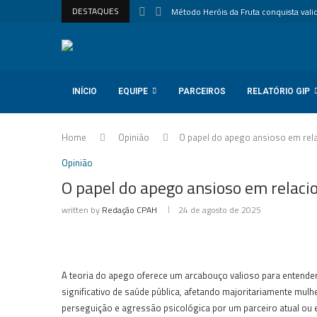
DESTAQUES
Método Heróis da Fruta conquista valida
INÍCIO
EQUIPE
PARCEIROS
RELATÓRIO GIP
Home
Opinião
O papel do apego ansioso em rel
Opinião
O papel do apego ansioso em relac
written by
Redação CPAH
24 de agosto de 2025
A teoria do apego oferece um arcabouço valioso para entender 
significativo de saúde pública, afetando majoritariamente mulhe
perseguição e agressão psicológica por um parceiro atual o