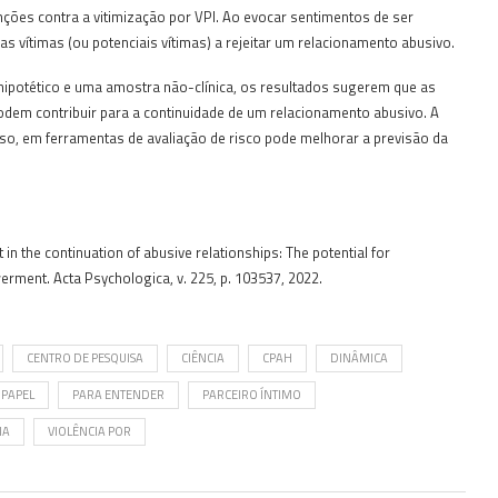
ções contra a vitimização por VPI. Ao evocar sentimentos de ser
as vítimas (ou potenciais vítimas) a rejeitar um relacionamento abusivo.
hipotético e uma amostra não-clínica, os resultados sugerem que as
odem contribuir para a continuidade de um relacionamento abusivo. A
oso, em ferramentas de avaliação de risco pode melhorar a previsão da
in the continuation of abusive relationships: The potential for
rment. Acta Psychologica, v. 225, p. 103537, 2022.
CENTRO DE PESQUISA
CIÊNCIA
CPAH
DINÂMICA
PAPEL
PARA ENTENDER
PARCEIRO ÍNTIMO
IA
VIOLÊNCIA POR