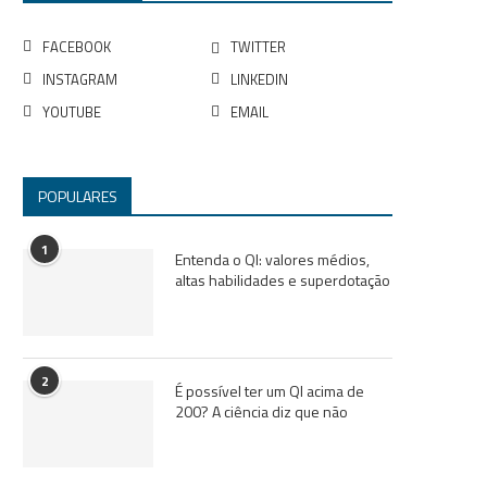
FACEBOOK
TWITTER
INSTAGRAM
LINKEDIN
YOUTUBE
EMAIL
POPULARES
1
Entenda o QI: valores médios,
altas habilidades e superdotação
2
É possível ter um QI acima de
200? A ciência diz que não