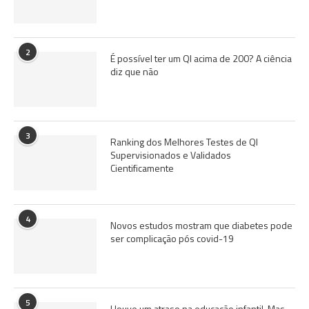
2
É possível ter um QI acima de 200? A ciência
diz que não
3
Ranking dos Melhores Testes de QI
Supervisionados e Validados
Cientificamente
4
Novos estudos mostram que diabetes pode
ser complicação pós covid-19
5
Houve um atraso na educação infantil. Mas