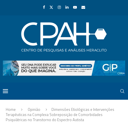
Home
Opinião
Dimensões Etiológicas e Intervenções
Terapêuticas na Complexa Sobreposição de Comorbidades
Psiquiátricas no Transtorno do Espectro Autista