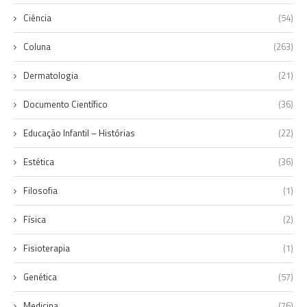
Ciência
(54)
Coluna
(263)
Dermatologia
(21)
Documento Científico
(36)
Educação Infantil – Histórias
(22)
Estética
(36)
Filosofia
(1)
Física
(2)
Fisioterapia
(1)
Genética
(57)
Medicina
(76)