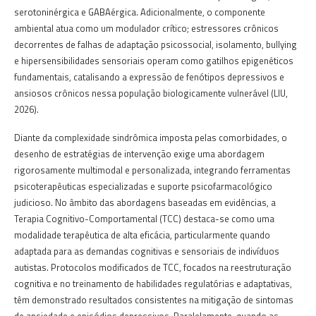
serotoninérgica e GABAérgica. Adicionalmente, o componente
ambiental atua como um modulador crítico; estressores crônicos
decorrentes de falhas de adaptação psicossocial, isolamento, bullying
e hipersensibilidades sensoriais operam como gatilhos epigenéticos
fundamentais, catalisando a expressão de fenótipos depressivos e
ansiosos crônicos nessa população biologicamente vulnerável (LIU,
2026).
Diante da complexidade sindrômica imposta pelas comorbidades, o
desenho de estratégias de intervenção exige uma abordagem
rigorosamente multimodal e personalizada, integrando ferramentas
psicoterapêuticas especializadas e suporte psicofarmacológico
judicioso. No âmbito das abordagens baseadas em evidências, a
Terapia Cognitivo-Comportamental (TCC) destaca-se como uma
modalidade terapêutica de alta eficácia, particularmente quando
adaptada para as demandas cognitivas e sensoriais de indivíduos
autistas. Protocolos modificados de TCC, focados na reestruturação
cognitiva e no treinamento de habilidades regulatórias e adaptativas,
têm demonstrado resultados consistentes na mitigação de sintomas
de ansiedade e episódios depressivos. Paralelamente, quando as