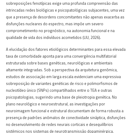
sobreposições fenotípicas exige uma profunda compreensão das
intrincadas redes biológicas e psicopatológicas subjacentes, uma vez
que a presença de desordens concomitantes não apenas exacerba as
disfunções nucleares do espectro, mas impõe um severo
comprometimento no prognóstico, na autonomia funcional e na
qualidade de vida dos indivíduos acometidos (LIU, 2026).
A elucidação dos fatores etiológicos determinantes para essa elevada
taxa de comorbidade aponta para uma convergência multifatorial
estruturada sobre bases genéticas, neurológicas e ambientais
altamente integradas. Sob a perspectiva da arquitetura genômica,
estudos de associação em larga escala evidenciam uma expressiva
sobreposição de variantes genéticas de risco e polimorfismos de
nucleotídeo único (SNPs) compartilhados entre o TEA e outras
psicopatologias, sugerindo uma base de pleiotropia genética. No
plano neurológico e neuroestrutural, as investigações por
neuroimagem funcional e estrutural documentam de forma robusta a
presença de padrões anômalos de conectividade sináptica, disfunções
no desenvolvimento de redes neurais corticais e desequilíbrios
sistêmicos nos sistemas de neurotransmissão dopaminérgica,