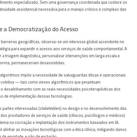
tendimento especializado. Sem uma governança coordenada que costure os
ntinuidade assistencial necessária para o manejo crônico e complexo das
al e a Democratização do Acesso
 barreiras geográficas, observa-se um interesse global ascendente no
stratégia para expandir o acesso aos serviços de saúde comportamental. A
a triagem diagnóstica, personalizar intervenções em larga escala e
 forma, permaneceriam desassistidas.
 algoritmos impõe a necessidade de salvaguardas éticas e operacionais
de coletiva — tais como vieses algorítmicos que perpetuam
e o desalinhamento com as reais necessidades psicoterapêuticas dos
so de implementação dessas tecnologias.
s partes interessadas (
stakeholders
) no design e no desenvolvimento das
o dos prestadores de serviços de saúde (clínicos, psicólogos e médicos)
stema na cocriação e implantação dos instrumentos baseados em IA.
 alinhar as inovações tecnológicas com a ética clínica, mitigando danos
 de equidade, e não de exclusão.