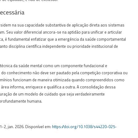
Necessária
residem na sua capacidade substantiva de aplicação direta aos sistemas
. Seu valor diferencial ancora-se na aptidão para unificar e articular
ica, é fundamental enfatizar que a emergência da saúde comportamental
o disciplina científica independente ou prioridade institucional de
 técnica da saúde mental como um componente fundacional e
as do conhecimento não deve ser pautado pela competição corporativa ou
domínios funcionam de maneira otimizada quando compreendidos como
ea informa, enriquece e qualifica a outra. A consolidação dessa
truturação de um modelo de cuidado que seja verdadeiramente
o profundamente humana.
p. 1-2, jan. 2026. Disponível em:
https://doi.org/10.1038/s44220-025-