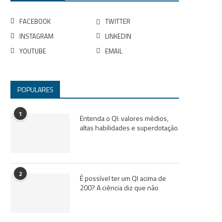
FACEBOOK
TWITTER
INSTAGRAM
LINKEDIN
YOUTUBE
EMAIL
POPULARES
1
Entenda o QI: valores médios,
altas habilidades e superdotação
2
É possível ter um QI acima de
200? A ciência diz que não