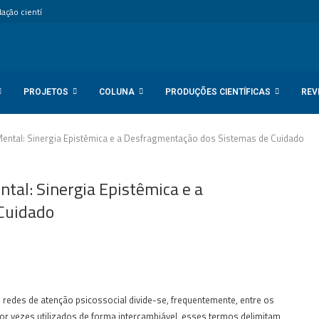
ção científica internacional...
PROJETOS
COLUNA
PRODUÇÕES CIENTÍFICAS
REV
ntal: Sinergia Epistêmica e a Desfragmentação dos Sistemas de Cuidado
al: Sinergia Epistêmica e a
Cuidado
edes de atenção psicossocial divide-se, frequentemente, entre os
r vezes utilizados de forma intercambiável, esses termos delimitam