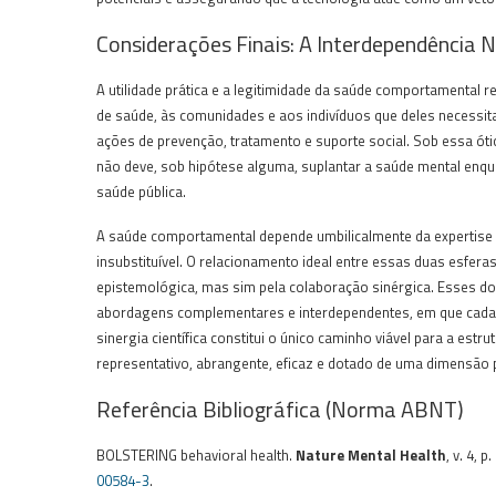
Considerações Finais: A Interdependência 
A utilidade prática e a legitimidade da saúde comportamental 
de saúde, às comunidades e aos indivíduos que deles necessitam
ações de prevenção, tratamento e suporte social. Sob essa ót
não deve, sob hipótese alguma, suplantar a saúde mental enquant
saúde pública.
A saúde comportamental depende umbilicalmente da expertise
insubstituível. O relacionamento ideal entre essas duas esfer
epistemológica, mas sim pela colaboração sinérgica. Esses 
abordagens complementares e interdependentes, em que cada ár
sinergia científica constitui o único caminho viável para a es
representativo, abrangente, eficaz e dotado de uma dimensã
Referência Bibliográfica (Norma ABNT)
BOLSTERING behavioral health.
Nature Mental Health
, v. 4, 
00584-3
.