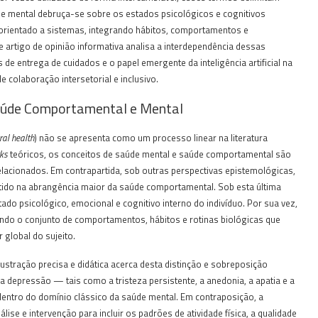
de mental debruça-se sobre os estados psicológicos e cognitivos
rientado a sistemas, integrando hábitos, comportamentos e
 artigo de opinião informativa analisa a interdependência dessas
de entrega de cuidados e o papel emergente da inteligência artificial na
colaboração intersetorial e inclusivo.
Saúde Comportamental e Mental
ral health
) não se apresenta como um processo linear na literatura
ks
teóricos, os conceitos de saúde mental e saúde comportamental são
lacionados. Em contrapartida, sob outras perspectivas epistemológicas,
do na abrangência maior da saúde comportamental. Sob esta última
ado psicológico, emocional e cognitivo interno do indivíduo. Por sua vez,
do o conjunto de comportamentos, hábitos e rotinas biológicas que
global do sujeito.
stração precisa e didática acerca desta distinção e sobreposição
da depressão — tais como a tristeza persistente, a anedonia, a apatia e a
dentro do domínio clássico da saúde mental. Em contraposição, a
 e intervenção para incluir os padrões de atividade física, a qualidade