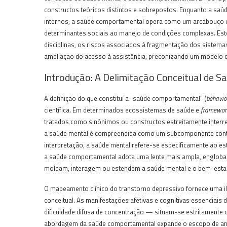
constructos teóricos distintos e sobrepostos. Enquanto a saú
internos, a saúde comportamental opera como um arcabouço o
determinantes sociais ao manejo de condições complexas. Este
disciplinas, os riscos associados à fragmentação dos sistemas 
ampliação do acesso à assistência, preconizando um modelo de 
Introdução: A Delimitação Conceitual de 
A definição do que constitui a “saúde comportamental” (
behavio
científica. Em determinados ecossistemas de saúde e
framewor
tratados como sinônimos ou constructos estreitamente interre
a saúde mental é compreendida como um subcomponente conti
interpretação, a saúde mental refere-se especificamente ao est
a saúde comportamental adota uma lente mais ampla, engloban
moldam, interagem ou estendem a saúde mental e o bem-estar 
O mapeamento clínico do transtorno depressivo fornece uma ilu
conceitual. As manifestações afetivas e cognitivas essenciais 
dificuldade difusa de concentração — situam-se estritamente 
abordagem da saúde comportamental expande o escopo de análise