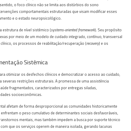
entido, o foco clínico não se limita aos distúrbios do sono
intervenções comportamentais estruturadas que visam modificar esses
amento e o estado neuropsicológico.
strutura de nível sistêmico (
systems-oriented framework
). Seu propósito
exas por meio de um modelo de cuidado integrado, contínuo, transversal
 clínico, os processos de reabilitação/recuperação (
recovery
) e os
gmentação Sistêmica
ara otimizar os desfechos clínicos e democratizar o acesso ao cuidado,
a severas restrições estruturais. A promessa de uma assistência
saúde fragmentados, caracterizados por entregas siladas,
ridades socioeconômicas.
ntal afetam de forma desproporcional as comunidades historicamente
 enfrentam o peso cumulativo de determinantes sociais desfavoráveis,
 transtornos mentais, mas também impedem a busca por suporte técnico
 com que os serviços operem de maneira isolada, gerando lacunas