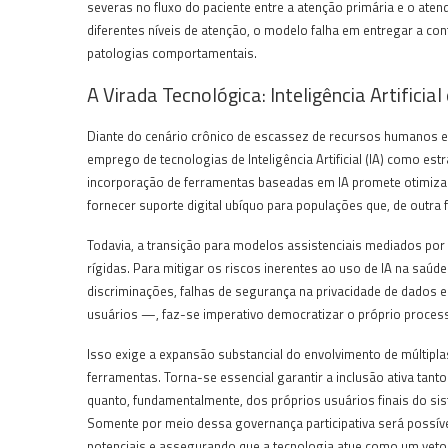
severas no fluxo do paciente entre a atenção primária e o a
diferentes níveis de atenção, o modelo falha em entregar a co
patologias comportamentais.
A Virada Tecnológica: Inteligência Artifici
Diante do cenário crônico de escassez de recursos humanos e
emprego de tecnologias de Inteligência Artificial (IA) como e
incorporação de ferramentas baseadas em IA promete otimizar 
fornecer suporte digital ubíquo para populações que, de outra
Todavia, a transição para modelos assistenciais mediados por
rígidas. Para mitigar os riscos inerentes ao uso de IA na saú
discriminações, falhas de segurança na privacidade de dados 
usuários —, faz-se imperativo democratizar o próprio proces
Isso exige a expansão substancial do envolvimento de múltipla
ferramentas. Torna-se essencial garantir a inclusão ativa tant
quanto, fundamentalmente, dos próprios usuários finais do si
Somente por meio dessa governança participativa será possível
potenciais e assegurando que a tecnologia atue como um vetor