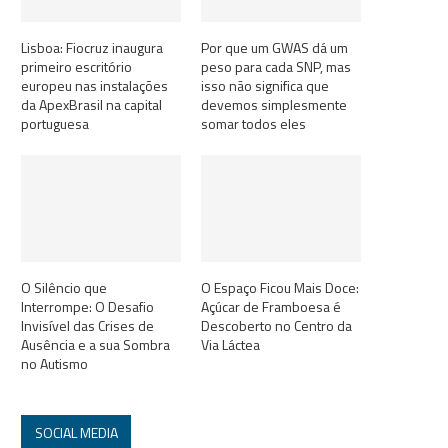
Lisboa: Fiocruz inaugura
Por que um GWAS dá um
primeiro escritório
peso para cada SNP, mas
europeu nas instalações
isso não significa que
da ApexBrasil na capital
devemos simplesmente
portuguesa
somar todos eles
O Silêncio que
O Espaço Ficou Mais Doce:
Interrompe: O Desafio
Açúcar de Framboesa é
Invisível das Crises de
Descoberto no Centro da
Ausência e a sua Sombra
Via Láctea
no Autismo
SOCIAL MEDIA