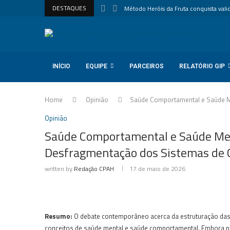
DESTAQUES
Método Heróis da Fruta conquista valida
INÍCIO
EQUIPE
PARCEIROS
RELATÓRIO GIP
Home
Opinião
Saúde Comportamental e Saúde Me
Opinião
Saúde Comportamental e Saúde Ment
Desfragmentação dos Sistemas de 
written by
Redação CPAH
17 de maio de 2026
Resumo:
O debate contemporâneo acerca da estruturação das r
conceitos de saúde mental e saúde comportamental. Embora po