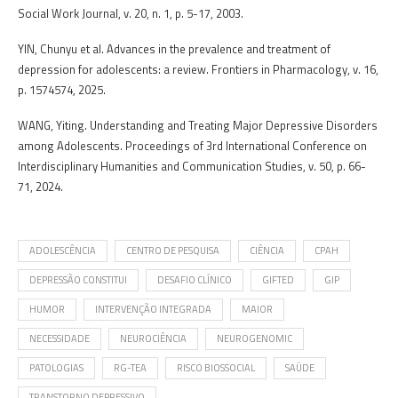
Social Work Journal, v. 20, n. 1, p. 5-17, 2003.
YIN, Chunyu et al. Advances in the prevalence and treatment of
depression for adolescents: a review. Frontiers in Pharmacology, v. 16,
p. 1574574, 2025.
WANG, Yiting. Understanding and Treating Major Depressive Disorders
among Adolescents. Proceedings of 3rd International Conference on
Interdisciplinary Humanities and Communication Studies, v. 50, p. 66-
71, 2024.
ADOLESCÊNCIA
CENTRO DE PESQUISA
CIÊNCIA
CPAH
DEPRESSÃO CONSTITUI
DESAFIO CLÍNICO
GIFTED
GIP
HUMOR
INTERVENÇÃO INTEGRADA
MAIOR
NECESSIDADE
NEUROCIÊNCIA
NEUROGENOMIC
PATOLOGIAS
RG-TEA
RISCO BIOSSOCIAL
SAÚDE
TRANSTORNO DEPRESSIVO