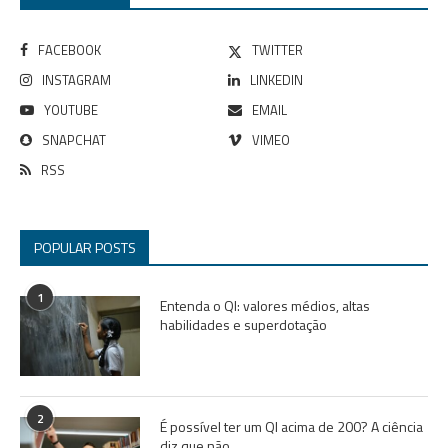
FACEBOOK
TWITTER
INSTAGRAM
LINKEDIN
YOUTUBE
EMAIL
SNAPCHAT
VIMEO
RSS
POPULAR POSTS
1
Entenda o QI: valores médios, altas
habilidades e superdotação
2
É possível ter um QI acima de 200? A ciência
diz que não