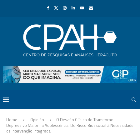
Home
Opinião
O Desafio Clínico do Transtorno
Depressivo Maior na Adolescência: Do Risco Biossocial à Necessidade
de Intervenção Integrada