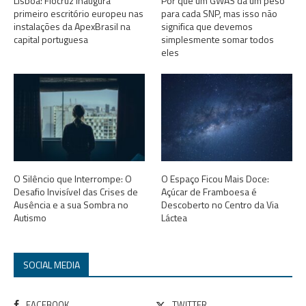
Lisboa: Fiocruz inaugura
Por que um GWAS dá um peso
primeiro escritório europeu nas
para cada SNP, mas isso não
instalações da ApexBrasil na
significa que devemos
capital portuguesa
simplesmente somar todos
eles
O Silêncio que Interrompe: O
O Espaço Ficou Mais Doce:
Desafio Invisível das Crises de
Açúcar de Framboesa é
Ausência e a sua Sombra no
Descoberto no Centro da Via
Autismo
Láctea
SOCIAL MEDIA
FACEBOOK
TWITTER