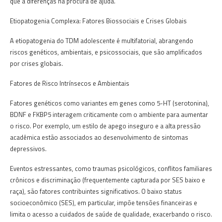
que a diferenças na procura de ajuda.
Etiopatogenia Complexa: Fatores Biossociais e Crises Globais
A etiopatogenia do TDM adolescente é multifatorial, abrangendo
riscos genéticos, ambientais, e psicossociais, que são amplificados
por crises globais.
Fatores de Risco Intrínsecos e Ambientais
Fatores genéticos como variantes em genes como 5-HT (serotonina),
BDNF e FKBP5 interagem criticamente com o ambiente para aumentar
o risco. Por exemplo, um estilo de apego inseguro e a alta pressão
acadêmica estão associados ao desenvolvimento de sintomas
depressivos.
Eventos estressantes, como traumas psicológicos, conflitos familiares
crônicos e discriminação (frequentemente capturada por SES baixo e
raça), são fatores contribuintes significativos. O baixo status
socioeconômico (SES), em particular, impõe tensões financeiras e
limita o acesso a cuidados de saúde de qualidade, exacerbando o risco.