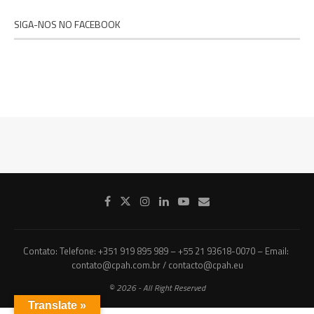
SIGA-NOS NO FACEBOOK
Contato: Telefone: +351 919 895 989 – +55 21 93618-0070 – Email:
contato@cpah.com.br / contacto@cpah.eu
© 2026 - All Right Reserved
Translate »