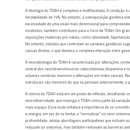
A etiologia do TDAH é complexa e multifacetada. A condição 
herdabilidade de 74%. No entanto, a sobreposição genética entr
necessidade de uma visão mais dimensional para compreender 
modestos, também contribuem para o risco de TDAH. Um grande
exposições maternas pré-natais, como obesidade, hipertensão e
No entanto, estudos que controlam as variáveis genéticas su
causas diretas, o que destaca a complexa interação entre gene
A neurobiologia do TDAH é caracterizada por alterações cerebr
central dos neurotransmissores catecolaminas (dopamina e n
volumes cerebrais menores e alterações em redes neurais. No 
estruturais são menores do que se pensava anteriormente, e q
A ciência do TDAH está em um ponto de inflexão, desafiando 
neurodiversidade, que enxerga o TDAH como parte da variação
mais espaço. Essa visão enfatiza a importância de se concentr
e energia, em vez de se limitar a “normalizar” os seus sintom
profundidade, adotar abordagens participativas que incluam 
reduzam os sintomas, mas também removam as barreiras ambie