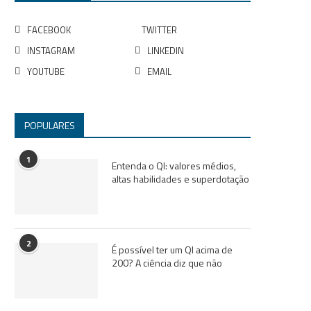
FACEBOOK
TWITTER
INSTAGRAM
LINKEDIN
YOUTUBE
EMAIL
POPULARES
1
Entenda o QI: valores médios,
altas habilidades e superdotação
2
É possível ter um QI acima de
200? A ciência diz que não