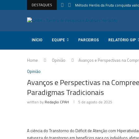
DESTAQUES
Método Heróis da Fruta conquista valida
INÍCIO
EQUIPE
PARCEIROS
RELATÓRIO GIP
Home
Opinião
Avanços e Perspectivas na Compr
Opinião
Avanços e Perspectivas na Compree
Paradigmas Tradicionais
written by
Redação CPAH
5 de agosto de 2025
A ciência do Transtorno do Déficit de Atenção com Hiperativid
natureza do transtorno em benefícios para os indivíduos afet