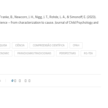
 Franke, B., Newcorn, J. H., Nigg, J. T., Rohde, L. A., & Simonoff, E. (2023).
nce – from characterization to cause. Journal of Child Psychology and
QUISA
CIÊNCIA
COMPREENSÃO CIENTÍFICA
CPAH
ENOMIC
PARADIGMAS TRADICIONAIS
PERSPECTIVAS
RG-TEA
s
0