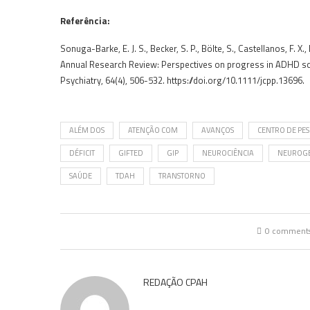
Referência:
Sonuga-Barke, E. J. S., Becker, S. P., Bölte, S., Castellanos, F. X.,
Annual Research Review: Perspectives on progress in ADHD scie
Psychiatry, 64(4), 506-532. https://doi.org/10.1111/jcpp.13696.
ALÉM DOS
ATENÇÃO COM
AVANÇOS
CENTRO DE PES
DÉFICIT
GIFTED
GIP
NEUROCIÊNCIA
NEUROG
SAÚDE
TDAH
TRANSTORNO
0 comment
REDAÇÃO CPAH