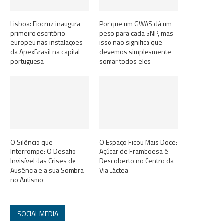
Lisboa: Fiocruz inaugura
Por que um GWAS dá um
primeiro escritório
peso para cada SNP, mas
europeu nas instalações
isso não significa que
da ApexBrasil na capital
devemos simplesmente
portuguesa
somar todos eles
O Silêncio que
O Espaço Ficou Mais Doce:
Interrompe: O Desafio
Açúcar de Framboesa é
Invisível das Crises de
Descoberto no Centro da
Ausência e a sua Sombra
Via Láctea
no Autismo
SOCIAL MEDIA