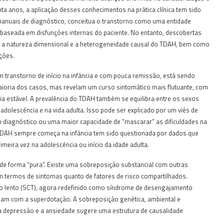
a anos, a aplicação desses conhecimentos na prática clínica tem sido
anuais de diagnóstico, conceitua o transtorno como uma entidade
ia baseada em disfunções internas do paciente. No entanto, descobertas
o a natureza dimensional e a heterogeneidade causal do TDAH, bem como
ções.
 transtorno de início na infância e com pouca remissão, está sendo
maioria dos casos, mas revelam um curso sintomático mais flutuante, com
ia estável. A prevalência do TDAH também se equilibra entre os sexos
dolescência e na vida adulta. Isso pode ser explicado por um viés de
 diagnóstico ou uma maior capacidade de “mascarar” as dificuldades na
 TDAH sempre começa na infância tem sido questionada por dados que
imeira vez na adolescência ou início da idade adulta.
e forma “pura”. Existe uma sobreposição substancial com outras
m termos de sintomas quanto de fatores de risco compartilhados.
vo lento (SCT), agora redefinido como síndrome de desengajamento
onam com a superdotação. A sobreposição genética, ambiental e
 a depressão e a ansiedade sugere uma estrutura de causalidade