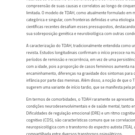
compreensão de suas causas e correlatos ao longo de cinquent
limitada. O modelo de TDAH, como atualmente formulado em m
categórica e singular, com fronteiras definidas e uma etiolog
científicas recentes desafiam esses pressupostos, destacand
sua sobreposição genética e neurobiológica com outras condi
A caracterização do TDAH, tradicionalmente entendida como um
revista. Estudos longitudinais confirmam o início precoce na 
períodos de remissão e recorrência, em vez de uma persistênc
com a idade, pois a proporção de casos femininos aumenta na a
encaminhamento, diferenças na gravidade dos sintomas para o
infância por parte das meninas. Além disso, a noção de que o
sugerem uma variante de início tardio, que se manifesta pela pr
Em termos de comorbidades, o TDAH raramente se apresenta d
condições neurodesenvolvimentais e de saúde mental, tanto e
Dificuldades de regulação emocional (DRE) e um ritmo cogniti
cognitivo (CDS), são características comuns que se correlaci
neuropsicológica com o transtorno do espectro autista (TEA),
compartilhada entre diversos transtornos psiquiátricos.