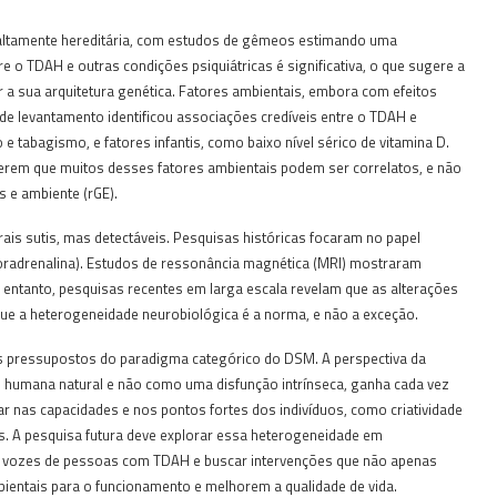
é altamente hereditária, com estudos de gêmeos estimando uma
e o TDAH e outras condições psiquiátricas é significativa, o que sugere a
a sua arquitetura genética. Fatores ambientais, embora com efeitos
 levantamento identificou associações credíveis entre o TDAH e
 tabagismo, e fatores infantis, como baixo nível sérico de vitamina D.
gerem que muitos desses fatores ambientais podem ser correlatos, e não
s e ambiente (rGE).
ais sutis, mas detectáveis. Pesquisas históricas focaram no papel
oradrenalina). Estudos de ressonância magnética (MRI) mostraram
entanto, pesquisas recentes em larga escala revelam que as alterações
ue a heterogeneidade neurobiológica é a norma, e não a exceção.
os pressupostos do paradigma categórico do DSM. A perspectiva da
 humana natural e não como uma disfunção intrínseca, ganha cada vez
ar nas capacidades e nos pontos fortes dos indivíduos, como criatividade
as. A pesquisa futura deve explorar essa heterogeneidade em
as vozes de pessoas com TDAH e buscar intervenções que não apenas
ntais para o funcionamento e melhorem a qualidade de vida.