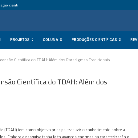
ção científica internacional...
PROJETOS
COLUNA
PRODUÇÕES CIENTÍFICAS
REV
eensão Científica do TDAH: Além dos Paradigmas Tradicionais
nsão Científica do TDAH: Além dos
ade (TDAH) tem como objetivo principal traduzir o conhecimento sobre a
ados. Embora a pesquisa tenha feito avanços enormes na caracterização e