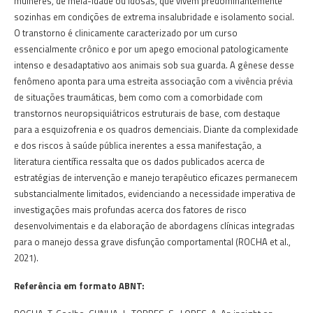
mulheres, de meia-idade ou idosas, que vivem predominantemente
sozinhas em condições de extrema insalubridade e isolamento social.
O transtorno é clinicamente caracterizado por um curso
essencialmente crônico e por um apego emocional patologicamente
intenso e desadaptativo aos animais sob sua guarda. A gênese desse
fenômeno aponta para uma estreita associação com a vivência prévia
de situações traumáticas, bem como com a comorbidade com
transtornos neuropsiquiátricos estruturais de base, com destaque
para a esquizofrenia e os quadros demenciais. Diante da complexidade
e dos riscos à saúde pública inerentes a essa manifestação, a
literatura científica ressalta que os dados publicados acerca de
estratégias de intervenção e manejo terapêutico eficazes permanecem
substancialmente limitados, evidenciando a necessidade imperativa de
investigações mais profundas acerca dos fatores de risco
desenvolvimentais e da elaboração de abordagens clínicas integradas
para o manejo dessa grave disfunção comportamental (ROCHA et al.,
2021).
Referência em formato ABNT: