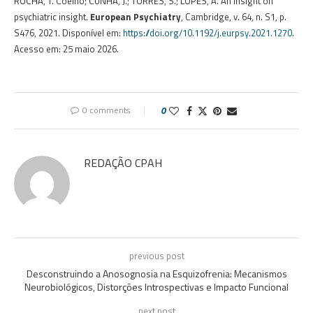
ROCHA, T. Coelho; CUNHA, J.; TORRES, S.; LOPES, A. An insight on
psychiatric insight.
European Psychiatry
, Cambridge, v. 64, n. S1, p.
S476, 2021. Disponível em:
https://doi.org/10.1192/j.eurpsy.2021.1270
.
Acesso em: 25 maio 2026.
0 comments
0
REDAÇÃO CPAH
previous post
Desconstruindo a Anosognosia na Esquizofrenia: Mecanismos
Neurobiológicos, Distorções Introspectivas e Impacto Funcional
next post