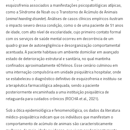
esquizofrenia associados a manifestações psicopatológicas atípicas,
como a Síndrome de Noah ou o Transtorno de Acúmulo de Animais
(
animal hoarding disorder
). Análises de casos clínicos empíricos ilustram
o impacto severo dessa condição, como o de uma paciente de 51 anos
de idade, com alto nível de escolaridade, cujo primeiro contato formal
com os serviços de saúde mental ocorreu em decorrência de um
quadro grave de autonegligência e desorganização comportamental
acentuada. A paciente habitava um ambiente domiciliar em avançado
estado de deterioração estrutural e sanitária, no qual mantinha
confinados aproximadamente 40 felinos. Esse cenário culminou em
uma internação compulsória em unidade psiquiátrica hospitalar, onde
se estabeleceu o diagnóstico definitivo de esquizofrenia e instituiu-se
a terapêutica farmacológica adequada, sendo a paciente
posteriormente encaminhada a uma instituição psiquiátrica de
retaguarda para cuidados crônicos (ROCHA et al., 2021).
Sob a ótica epidemiológica e fenomenológica, os dados da literatura
médico-psiquiátrica indicam que os indivíduos que manifestam o
comportamento de acúmulo de animais são caracteristicamente