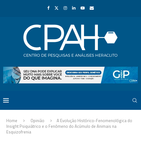
Home
Opinião
A Evolução Histórico-Fenomenológica do
Insight Psiquiátrico e o Fenômeno do Acúmulo de Animais na
Esquizofrenia