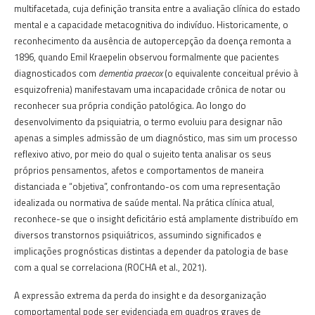
multifacetada, cuja definição transita entre a avaliação clínica do estado
mental e a capacidade metacognitiva do indivíduo. Historicamente, o
reconhecimento da ausência de autopercepção da doença remonta a
1896, quando Emil Kraepelin observou formalmente que pacientes
diagnosticados com
dementia praecox
(o equivalente conceitual prévio à
esquizofrenia) manifestavam uma incapacidade crônica de notar ou
reconhecer sua própria condição patológica. Ao longo do
desenvolvimento da psiquiatria, o termo evoluiu para designar não
apenas a simples admissão de um diagnóstico, mas sim um processo
reflexivo ativo, por meio do qual o sujeito tenta analisar os seus
próprios pensamentos, afetos e comportamentos de maneira
distanciada e “objetiva”, confrontando-os com uma representação
idealizada ou normativa de saúde mental. Na prática clínica atual,
reconhece-se que o insight deficitário está amplamente distribuído em
diversos transtornos psiquiátricos, assumindo significados e
implicações prognósticas distintas a depender da patologia de base
com a qual se correlaciona (ROCHA et al., 2021).
A expressão extrema da perda do insight e da desorganização
comportamental pode ser evidenciada em quadros graves de