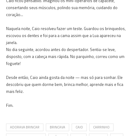
Caio ficou pensativo. Imaginou os mini-operários de capacete,
consertando seus músculos, polindo sua memória, cuidando do
coração…
Naquela noite, Caio resolveu fazer um teste. Guardou os brinquedos,
escovou os dentes e foi para a cama assim que a Lua apareceu na
janela.
No dia seguinte, acordou antes do despertador. Sentia-se leve,
disposto, com a cabeça mais rápida. No parquinho, correu como um
foguete!
Desde então, Caio ainda gosta da noite — mas só para sonhar. Ele
descobriu que quem dorme bem, brinca melhor, aprende mais e fica
mais feliz.
Fim.
ADORAVA BRINCAR
BRINCAVA
CAIO
CARRINHO