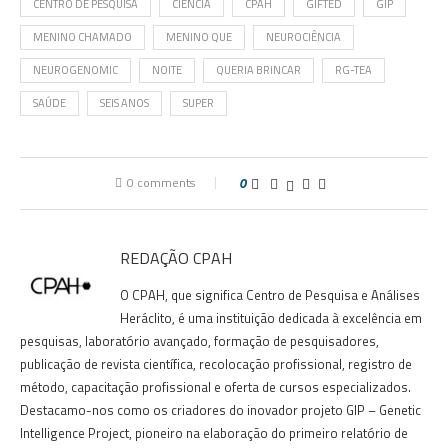
CENTRO DE PESQUISA
CIÊNCIA
CPAH
GIFTED
GIP
MENINO CHAMADO
MENINO QUE
NEUROCIÊNCIA
NEUROGENOMIC
NOITE
QUERIA BRINCAR
RG-TEA
SAÚDE
SEIS ANOS
SUPER
0 comments
0
REDAÇÃO CPAH
O CPAH, que significa Centro de Pesquisa e Análises
Heráclito, é uma instituição dedicada à excelência em
pesquisas, laboratório avançado, formação de pesquisadores,
publicação de revista científica, recolocação profissional, registro de
método, capacitação profissional e oferta de cursos especializados.
Destacamo-nos como os criadores do inovador projeto GIP – Genetic
Intelligence Project, pioneiro na elaboração do primeiro relatório de