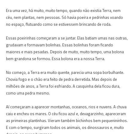
Era uma vez, há muito, muito tempo, quando não existia Terra, nem
céu, nem plantas, nem pessoas. Só havia poeira e pedrinhas voando
no espaço, flutuando como se estivessem brincando de roda.
Essas poeirinhas começaram a se juntar. Elas batiam umas nas outras,
grudavam e formavam bolinhas. Essas bolinhas foram ficando
maiores e mais pesadas. Depois de muito, muito tempo, uma bolona
bem grandona se formou. Essa bolona era a nossa Terra.
No começo, a Terra era muito quente, parecia uma sopa borbulhante.
Chovia fogo e o chão era feito de pedra derretida. Mas depois de
milhões de anos, a Terra foi esfriando. A casquinha dela ficou dura,
como uma pedra mesmo.
Aí começaram a aparecer montanhas, oceanos, rios e nuvens. A chuva
caiu e encheu os mares. O céu ficou azul e, devagarzinho, apareceram
as primeiras plantinhas. Vieram também bichinhos bem pequenininhos.
E com o tempo, surgiram todos os animais, os dinossauros e, muito