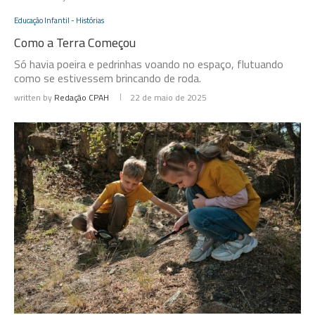
Educação Infantil - Histórias
Como a Terra Começou
Só havia poeira e pedrinhas voando no espaço, flutuando
como se estivessem brincando de roda.
written by
Redação CPAH
22 de maio de 2025