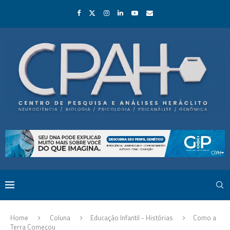
Home
Coluna
Educação Infantil - Histórias
Como a
Terra Começou