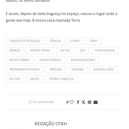
depois, os seres humanos.
E assim, depois de tanta bagunça no espaço, nasceu o lugar onde a
gente vive hoje. A nossa casa chamada Terra.
CENTRO DE PESQUISA
CIÊNCIA
COMO
CPAH
ESPAÇO
EXISTIA TERRA
GIFTED
GIP
HAVIA POEIRA
MUITO TEMPO
NEUROCIÊNCIA
NEUROGENOMIC
PEDRINHAS VOANDO
PESSOAS
PLANTAS
QUANDO NÃO
RG-TEA
SAÚDE
TERRA COMEÇOU
0 comments
0
REDAÇÃO CPAH