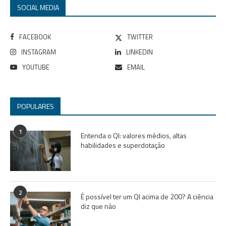
SOCIAL MEDIA
FACEBOOK
TWITTER
INSTAGRAM
LINKEDIN
YOUTUBE
EMAIL
POPULARES
1
Entenda o QI: valores médios, altas
habilidades e superdotação
2
É possível ter um QI acima de 200? A ciência
diz que não