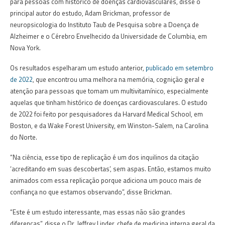
para pessoas com histórico de doenças cardiovasculares, disse o
principal autor do estudo, Adam Brickman, professor de
neuropsicologia do Instituto Taub de Pesquisa sobre a Doença de
Alzheimer e o Cérebro Envelhecido da Universidade de Columbia, em
Nova York.
Os resultados espelharam um estudo anterior,
publicado em setembro
de 2022
, que encontrou uma melhora na memória, cognição geral e
atenção para pessoas que tomam um multivitamínico, especialmente
aquelas que tinham histórico de doenças cardiovasculares.
O estudo
de 2022 foi feito por pesquisadores da Harvard Medical School, em
Boston, e da Wake Forest University, em Winston-Salem, na Carolina
do Norte.
“Na ciência, esse tipo de replicação é um dos inquilinos da citação
‘acreditando em suas descobertas’, sem aspas.
Então, estamos muito
animados com essa replicação porque adiciona um pouco mais de
confiança no que estamos observando”, disse Brickman.
“Este é um estudo interessante, mas essas não são grandes
diferenças”, disse o Dr. Jeffrey Linder, chefe de medicina interna geral da