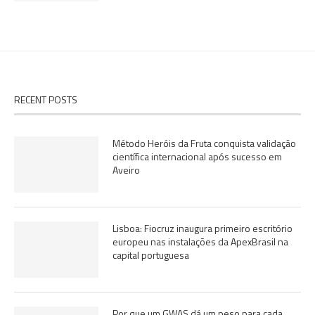
RECENT POSTS
Método Heróis da Fruta conquista validação
científica internacional após sucesso em
Aveiro
Lisboa: Fiocruz inaugura primeiro escritório
europeu nas instalações da ApexBrasil na
capital portuguesa
Por que um GWAS dá um peso para cada