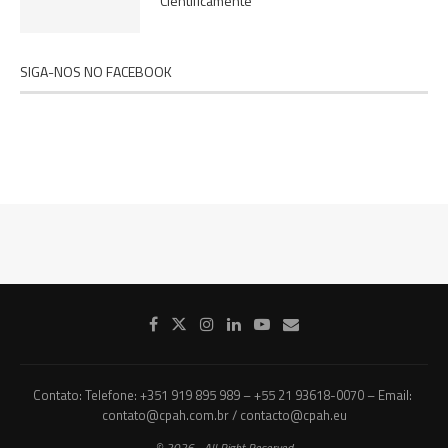
Cientificamente
SIGA-NOS NO FACEBOOK
Contato: Telefone: +351 919 895 989 – +55 21 93618-0070 – Email:
contato@cpah.com.br / contacto@cpah.eu
© 2026 - All Right Reserved