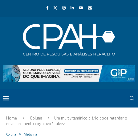
Home
Coluna
Um multivitamínico diário pode retardar o
envelhecimento cognitivo? Talvez
Coluna
Medicina