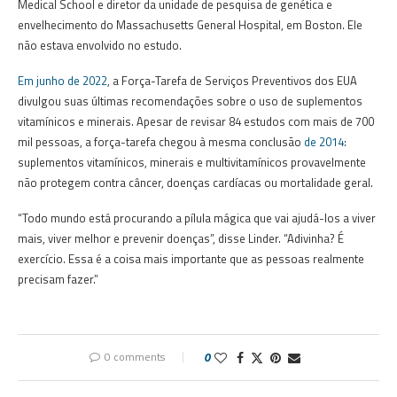
Medical School e diretor da unidade de pesquisa de genética e
envelhecimento do Massachusetts General Hospital,
em Boston.
Ele
não estava envolvido no estudo.
Em junho de 2022
, a Força-Tarefa de Serviços
Preventivos dos EUA
divulgou suas últimas recomendações sobre o uso de suplementos
vitamínicos e minerais.
Apesar de revisar 84 estudos com mais de 700
mil pessoas, a força-tarefa chegou à mesma conclusão
de 2014
:
suplementos vitamínicos, minerais e multivitamínicos provavelmente
não protegem contra câncer, doenças cardíacas ou mortalidade geral.
“Todo mundo está procurando a pílula mágica que vai ajudá-los a viver
mais, viver melhor e prevenir doenças”, disse Linder.
“Adivinha?
É
exercício.
Essa é a coisa mais importante que as pessoas realmente
precisam fazer.”
0 comments
0