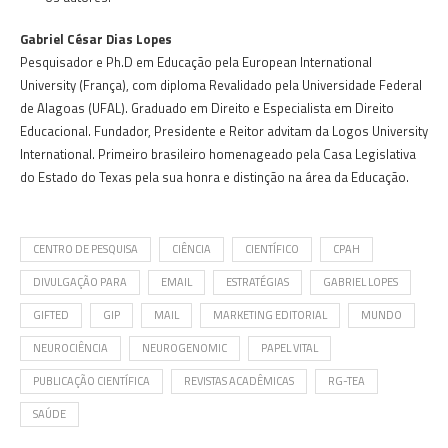
Gabriel César Dias Lopes
Pesquisador e Ph.D em Educação pela European International
University (França), com diploma Revalidado pela Universidade Federal
de Alagoas (UFAL). Graduado em Direito e Especialista em Direito
Educacional. Fundador, Presidente e Reitor advitam da Logos University
International. Primeiro brasileiro homenageado pela Casa Legislativa
do Estado do Texas pela sua honra e distinção na área da Educação.
CENTRO DE PESQUISA
CIÊNCIA
CIENTÍFICO
CPAH
DIVULGAÇÃO PARA
EMAIL
ESTRATÉGIAS
GABRIEL LOPES
GIFTED
GIP
MAIL
MARKETING EDITORIAL
MUNDO
NEUROCIÊNCIA
NEUROGENOMIC
PAPEL VITAL
PUBLICAÇÃO CIENTÍFICA
REVISTAS ACADÊMICAS
RG-TEA
SAÚDE