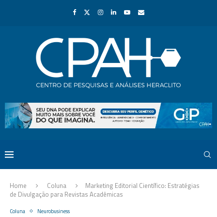
Home
Coluna
Marketing Editorial Científico: Estratégias
de Divulgação para Revistas Acadêmicas
Coluna
Neurobusiness