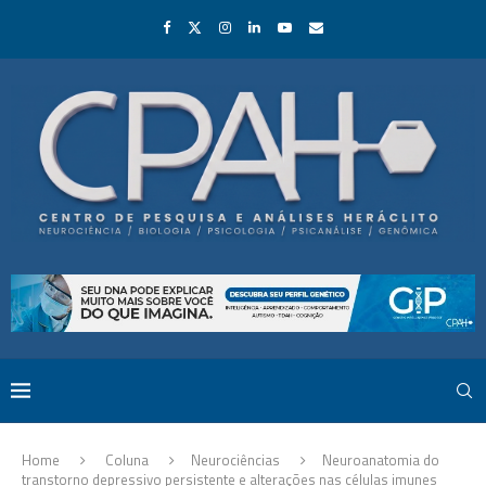
Home
Coluna
Neurociências
Neuroanatomia do
transtorno depressivo persistente e alterações nas células imunes