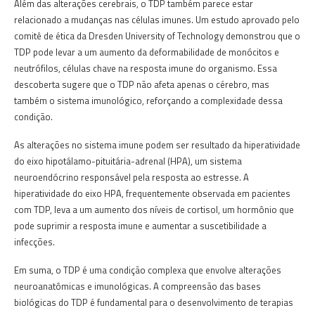
Além das alterações cerebrais, o TDP também parece estar
relacionado a mudanças nas células imunes. Um estudo aprovado pelo
comitê de ética da Dresden University of Technology demonstrou que o
TDP pode levar a um aumento da deformabilidade de monócitos e
neutrófilos, células chave na resposta imune do organismo. Essa
descoberta sugere que o TDP não afeta apenas o cérebro, mas
também o sistema imunológico, reforçando a complexidade dessa
condição.
As alterações no sistema imune podem ser resultado da hiperatividade
do eixo hipotálamo-pituitária-adrenal (HPA), um sistema
neuroendócrino responsável pela resposta ao estresse. A
hiperatividade do eixo HPA, frequentemente observada em pacientes
com TDP, leva a um aumento dos níveis de cortisol, um hormônio que
pode suprimir a resposta imune e aumentar a suscetibilidade a
infecções.
Em suma, o TDP é uma condição complexa que envolve alterações
neuroanatômicas e imunológicas. A compreensão das bases
biológicas do TDP é fundamental para o desenvolvimento de terapias