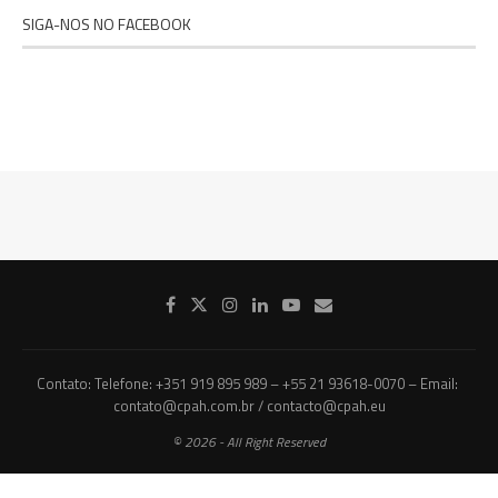
SIGA-NOS NO FACEBOOK
Contato: Telefone: +351 919 895 989 – +55 21 93618-0070 – Email:
contato@cpah.com.br / contacto@cpah.eu
© 2026 - All Right Reserved