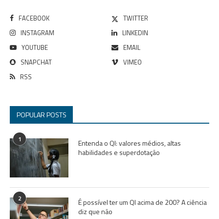
FACEBOOK
TWITTER
INSTAGRAM
LINKEDIN
YOUTUBE
EMAIL
SNAPCHAT
VIMEO
RSS
POPULAR POSTS
1
Entenda o QI: valores médios, altas
habilidades e superdotação
2
É possível ter um QI acima de 200? A ciência
diz que não