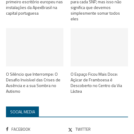
primeiro escritório europeu nas
para cada SNP, mas isso não
instalações da ApexBrasil na
significa que devemos
capital portuguesa
simplesmente somar todos
eles
O Silêncio que Interrompe: O
O Espaço Ficou Mais Doce:
Desafio Invisível das Crises de
Açúcar de Framboesa é
Ausência e a sua Sombra no
Descoberto no Centro da Via
Autismo
Láctea
SOCIAL MEDIA
FACEBOOK
TWITTER