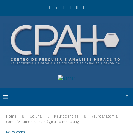
Home
Coluna
Neurociências
Neuroanatomia
como ferramenta estratégica no marketing
Neurociências