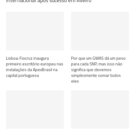
internacional após sucesso em Aveiro
Lisboa: Fiocruz inaugura
Por que um GWAS dá um peso
primeiro escritório europeu nas
para cada SNP, mas isso não
instalações da ApexBrasil na
significa que devemos
capital portuguesa
simplesmente somar todos
eles