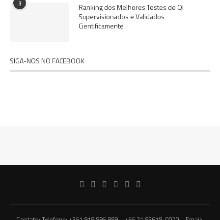
3
Ranking dos Melhores Testes de QI
Supervisionados e Validados
Cientificamente
SIGA-NOS NO FACEBOOK
Contato: Telefone: +351 919 895 989 – +55 21 93618-0070 – Email: