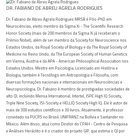
DR. FABIANO DE ABREU AGRELA RODRIGUES
Dr. Fabiano de Abreu Agrela Rodrigues MRSB é Pós-PhD em
Neurociências, eleito membro da Sigma Xi - The Scientific Research
Honor Society (mais de 200 membros da Sigma Xi já receberam o
Prêmio Nobel), além de ser membro da Society for Neuroscience nos
Estados Unidos, da Royal Society of Biology e da The Royal Society of
Medicine no Reino Unido, da The European Society of Human Genetics
em Vienna, Austria e da APA - American Philosophical Association nos
Estados Unidos. Mestre em Psicologia, Licenciado em História e
Biologia, também é Tecnólogo em Antropologia e Filosofia, com
diversas formações nacionais e internacionais em Neurociências e
Neuropsicologia. Dr. Fabiano é membro de prestigiadas sociedades de
alto QI, incluindo Mensa International, Intertel, ISPE High IQ Society,
Triple Nine Society, ISI-Society e HELLIQ Society High IQ. Ele é autor de
mais de 300 estudos científicos e 30 livros. Atualmente, é professor
convidado na PUCRS no Brasil, UNIFRANZ na Bolívia e Santander no
México. Além disso, atua como Diretor do CPAH - Centro de Pesquisa
e Análises Heráclito e é o criador do projeto GIP, que estima o QI por