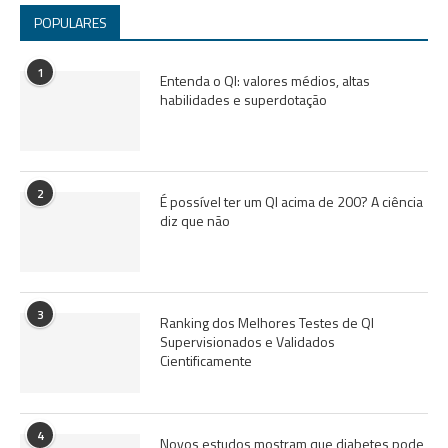
POPULARES
1
Entenda o QI: valores médios, altas
habilidades e superdotação
2
É possível ter um QI acima de 200? A ciência
diz que não
3
Ranking dos Melhores Testes de QI
Supervisionados e Validados
Cientificamente
4
Novos estudos mostram que diabetes pode