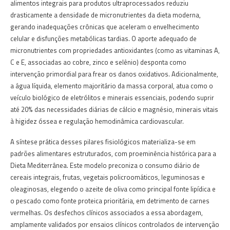
alimentos integrais para produtos ultraprocessados reduziu
drasticamente a densidade de micronutrientes da dieta moderna,
gerando inadequações crônicas que aceleram o envelhecimento
celular e disfunções metabólicas tardias. O aporte adequado de
micronutrientes com propriedades antioxidantes (como as vitaminas A,
C e E, associadas ao cobre, zinco e selênio) desponta como
intervenção primordial para frear os danos oxidativos. Adicionalmente,
a água líquida, elemento majoritário da massa corporal, atua como o
veículo biológico de eletrólitos e minerais essenciais, podendo suprir
até 20% das necessidades diárias de cálcio e magnésio, minerais vitais
à higidez óssea e regulação hemodinâmica cardiovascular.
A síntese prática desses pilares fisiológicos materializa-se em
padrões alimentares estruturados, com proeminência histórica para a
Dieta Mediterrânea. Este modelo preconiza o consumo diário de
cereais integrais, frutas, vegetais policroomáticos, leguminosas e
oleaginosas, elegendo o azeite de oliva como principal fonte lipídica e
o pescado como fonte proteica prioritária, em detrimento de carnes
vermelhas. Os desfechos clínicos associados a essa abordagem,
amplamente validados por ensaios clínicos controlados de intervenção