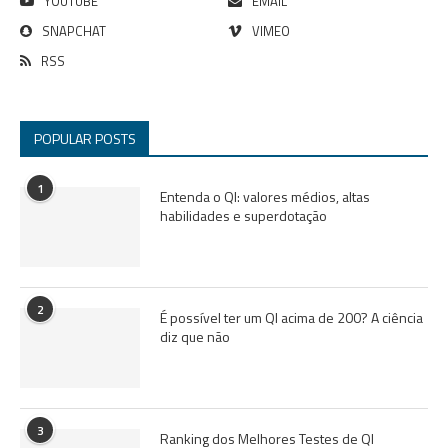
YOUTUBE
EMAIL
SNAPCHAT
VIMEO
RSS
POPULAR POSTS
1
Entenda o QI: valores médios, altas
habilidades e superdotação
2
É possível ter um QI acima de 200? A ciência
diz que não
3
Ranking dos Melhores Testes de QI