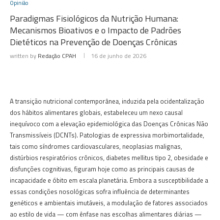
Opinião
Paradigmas Fisiológicos da Nutrição Humana:
Mecanismos Bioativos e o Impacto de Padrões
Dietéticos na Prevenção de Doenças Crônicas
written by
Redação CPAH
16 de junho de 2026
A transição nutricional contemporânea, induzida pela ocidentalização
dos hábitos alimentares globais, estabeleceu um nexo causal
inequívoco com a elevação epidemiológica das Doenças Crônicas Não
Transmissíveis (DCNTs). Patologias de expressiva morbimortalidade,
tais como síndromes cardiovasculares, neoplasias malignas,
distúrbios respiratórios crônicos, diabetes mellitus tipo 2, obesidade e
disfunções cognitivas, figuram hoje como as principais causas de
incapacidade e óbito em escala planetária. Embora a susceptibilidade a
essas condições nosológicas sofra influência de determinantes
genéticos e ambientais imutáveis, a modulação de fatores associados
ao estilo de vida — com ênfase nas escolhas alimentares diárias —