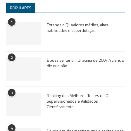
POPULARES
1
Entenda o QI: valores médios, altas
habilidades e superdotação
2
É possível ter um QI acima de 200? A ciência
diz que não
3
Ranking dos Melhores Testes de QI
Supervisionados e Validados
Cientificamente
4
Novos estudos mostram que diabetes pode