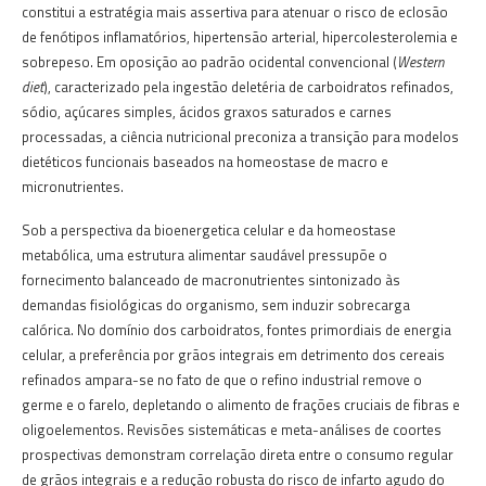
constitui a estratégia mais assertiva para atenuar o risco de eclosão
de fenótipos inflamatórios, hipertensão arterial, hipercolesterolemia e
sobrepeso. Em oposição ao padrão ocidental convencional (
Western
diet
), caracterizado pela ingestão deletéria de carboidratos refinados,
sódio, açúcares simples, ácidos graxos saturados e carnes
processadas, a ciência nutricional preconiza a transição para modelos
dietéticos funcionais baseados na homeostase de macro e
micronutrientes.
Sob a perspectiva da bioenergetica celular e da homeostase
metabólica, uma estrutura alimentar saudável pressupõe o
fornecimento balanceado de macronutrientes sintonizado às
demandas fisiológicas do organismo, sem induzir sobrecarga
calórica. No domínio dos carboidratos, fontes primordiais de energia
celular, a preferência por grãos integrais em detrimento dos cereais
refinados ampara-se no fato de que o refino industrial remove o
germe e o farelo, depletando o alimento de frações cruciais de fibras e
oligoelementos. Revisões sistemáticas e meta-análises de coortes
prospectivas demonstram correlação direta entre o consumo regular
de grãos integrais e a redução robusta do risco de infarto agudo do