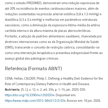
como o estudo PREDIMED, demonstram uma redução expressiva de
até 30% na incidência de eventos cardiovasculares maiores, além de
reduções sustentadas na pressão arterial sistólica (5,8 a 7,3 mmHg) e
diastólica (3,3 a 3,4 mmHg) e melhorias em parâmetros estruturais
vasculares, como a diminuição da espessura íntima-média da artéria
carótida interna e da altura máxima de placas ateroscleróticas.
Portanto, a adoção de padrões alimentares saudáveis, chancelada por
diretrizes internacionais como as da Organização Mundial da Saúde
(OMS), transcende o conceito de restrição calórica, consolidando-se
como uma intervenção terapêutica e preventiva indispensável frente ao
avanço global das patologias crônicas.
Referência (Formato ABNT)
CENA, Hellas; CALDER, Philip C. Defining a Healthy Diet: Evidence for the
Role of Contemporary Dietary Patterns in Health and Disease.
Nutrients
, [S. l.], v. 12, n. 2, art. 334, p. 1-15, jan. 2020. DOI:
https://doi.org/10.3390/nu12020334
. Disponível em:
https://www.mdpi.com/2072-6643/12/2/334
. Acesso em: 16 jun. 2026.