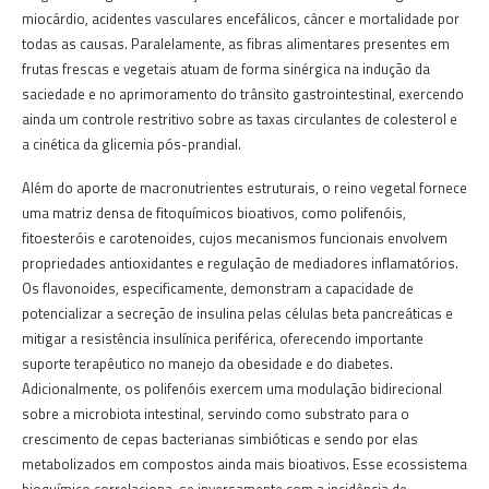
miocárdio, acidentes vasculares encefálicos, câncer e mortalidade por
todas as causas. Paralelamente, as fibras alimentares presentes em
frutas frescas e vegetais atuam de forma sinérgica na indução da
saciedade e no aprimoramento do trânsito gastrointestinal, exercendo
ainda um controle restritivo sobre as taxas circulantes de colesterol e
a cinética da glicemia pós-prandial.
Além do aporte de macronutrientes estruturais, o reino vegetal fornece
uma matriz densa de fitoquímicos bioativos, como polifenóis,
fitoesteróis e carotenoides, cujos mecanismos funcionais envolvem
propriedades antioxidantes e regulação de mediadores inflamatórios.
Os flavonoides, especificamente, demonstram a capacidade de
potencializar a secreção de insulina pelas células beta pancreáticas e
mitigar a resistência insulínica periférica, oferecendo importante
suporte terapêutico no manejo da obesidade e do diabetes.
Adicionalmente, os polifenóis exercem uma modulação bidirecional
sobre a microbiota intestinal, servindo como substrato para o
crescimento de cepas bacterianas simbióticas e sendo por elas
metabolizados em compostos ainda mais bioativos. Esse ecossistema
bioquímico correlaciona-se inversamente com a incidência de