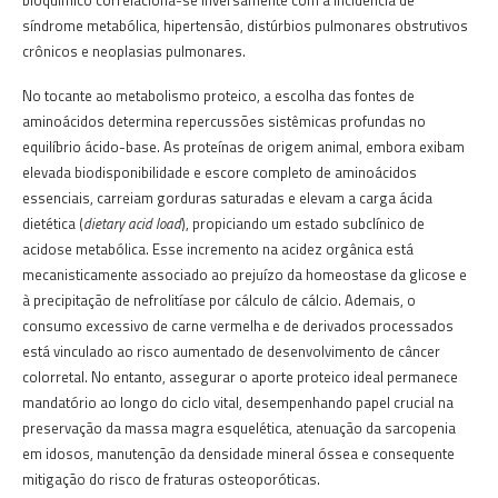
síndrome metabólica, hipertensão, distúrbios pulmonares obstrutivos
crônicos e neoplasias pulmonares.
No tocante ao metabolismo proteico, a escolha das fontes de
aminoácidos determina repercussões sistêmicas profundas no
equilíbrio ácido-base. As proteínas de origem animal, embora exibam
elevada biodisponibilidade e escore completo de aminoácidos
essenciais, carreiam gorduras saturadas e elevam a carga ácida
dietética (
dietary acid load
), propiciando um estado subclínico de
acidose metabólica. Esse incremento na acidez orgânica está
mecanisticamente associado ao prejuízo da homeostase da glicose e
à precipitação de nefrolitíase por cálculo de cálcio. Ademais, o
consumo excessivo de carne vermelha e de derivados processados
está vinculado ao risco aumentado de desenvolvimento de câncer
colorretal. No entanto, assegurar o aporte proteico ideal permanece
mandatório ao longo do ciclo vital, desempenhando papel crucial na
preservação da massa magra esquelética, atenuação da sarcopenia
em idosos, manutenção da densidade mineral óssea e consequente
mitigação do risco de fraturas osteoporóticas.