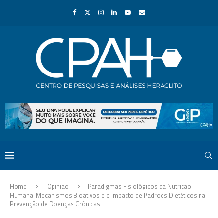
Home
Opinião
Paradigmas Fisiológicos da Nutrição
Humana: Mecanismos Bioativos e o Impacto de Padrões Dietéticos na
Prevenção de Doenças Crônicas