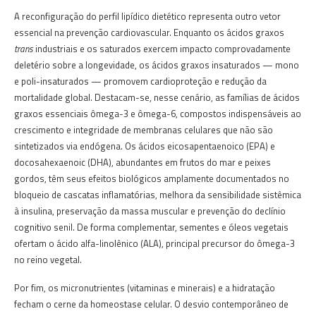
A reconfiguração do perfil lipídico dietético representa outro vetor
essencial na prevenção cardiovascular. Enquanto os ácidos graxos
trans
industriais e os saturados exercem impacto comprovadamente
deletério sobre a longevidade, os ácidos graxos insaturados — mono
e poli-insaturados — promovem cardioproteção e redução da
mortalidade global. Destacam-se, nesse cenário, as famílias de ácidos
graxos essenciais ômega-3 e ômega-6, compostos indispensáveis ao
crescimento e integridade de membranas celulares que não são
sintetizados via endógena. Os ácidos eicosapentaenoico (EPA) e
docosahexaenoic (DHA), abundantes em frutos do mar e peixes
gordos, têm seus efeitos biológicos amplamente documentados no
bloqueio de cascatas inflamatórias, melhora da sensibilidade sistêmica
à insulina, preservação da massa muscular e prevenção do declínio
cognitivo senil. De forma complementar, sementes e óleos vegetais
ofertam o ácido alfa-linolênico (ALA), principal precursor do ômega-3
no reino vegetal.
Por fim, os micronutrientes (vitaminas e minerais) e a hidratação
fecham o cerne da homeostase celular. O desvio contemporâneo de