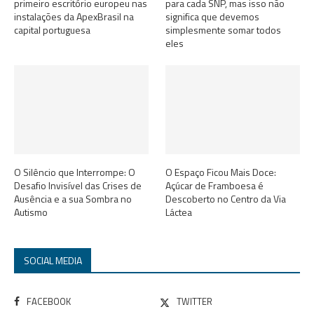
primeiro escritório europeu nas
para cada SNP, mas isso não
instalações da ApexBrasil na
significa que devemos
capital portuguesa
simplesmente somar todos
eles
O Silêncio que Interrompe: O
O Espaço Ficou Mais Doce:
Desafio Invisível das Crises de
Açúcar de Framboesa é
Ausência e a sua Sombra no
Descoberto no Centro da Via
Autismo
Láctea
SOCIAL MEDIA
FACEBOOK
TWITTER