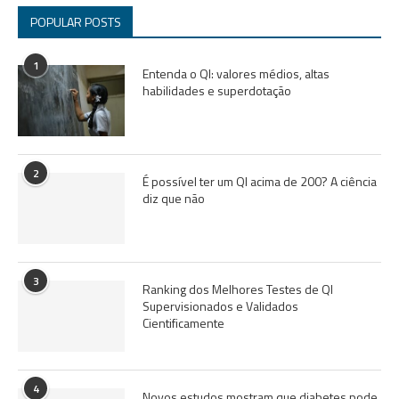
POPULAR POSTS
1
Entenda o QI: valores médios, altas
habilidades e superdotação
2
É possível ter um QI acima de 200? A ciência
diz que não
3
Ranking dos Melhores Testes de QI
Supervisionados e Validados
Cientificamente
4
Novos estudos mostram que diabetes pode