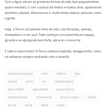
Com a água, vieram as primeiras formas de vida, bem pequenininhas,
quase invisíveis. E com o passar de muitos e muitos anos, apareceram
peixinhos, plantas, dinossauros e, muito tempo depois, pessoas como
a gente.
Hoje, a Terra é um planeta cheio de vida, com florestas, animais,
montanhas e o céu azul. Tudo começou com poeirinha no espaço,
girando e se abraçando bem forte, até virar o nosso lar.
E sabe o mais bonito? A Terra continua mudando, devagarzinho, como
se estivesse sempre sonhando com o amanhã.
CENTRO DE PESQUISA
CHEIO
CIÊNCIA
CPAH
ESCURO
GIFTED
GIP
GRANDE ESPAÇO
MUITO TEMPO
NASCIMENTO
NEUROCIÊNCIA
NEUROGENOMIC
PEDACINHOS
PEDRA VOANDO
POEIRA
RG-TEA
SAÚDE
TERRA
TODOS