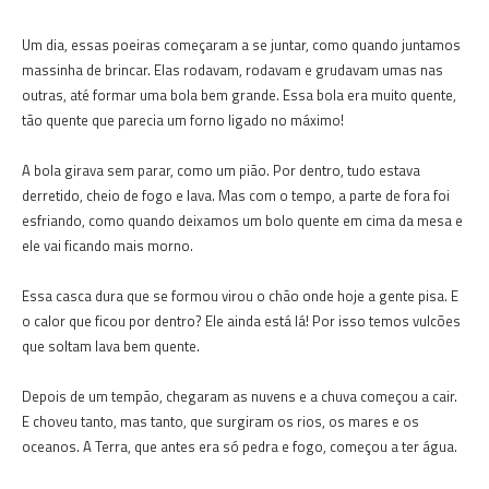
Um dia, essas poeiras começaram a se juntar, como quando juntamos
massinha de brincar. Elas rodavam, rodavam e grudavam umas nas
outras, até formar uma bola bem grande. Essa bola era muito quente,
tão quente que parecia um forno ligado no máximo!
A bola girava sem parar, como um pião. Por dentro, tudo estava
derretido, cheio de fogo e lava. Mas com o tempo, a parte de fora foi
esfriando, como quando deixamos um bolo quente em cima da mesa e
ele vai ficando mais morno.
Essa casca dura que se formou virou o chão onde hoje a gente pisa. E
o calor que ficou por dentro? Ele ainda está lá! Por isso temos vulcões
que soltam lava bem quente.
Depois de um tempão, chegaram as nuvens e a chuva começou a cair.
E choveu tanto, mas tanto, que surgiram os rios, os mares e os
oceanos. A Terra, que antes era só pedra e fogo, começou a ter água.