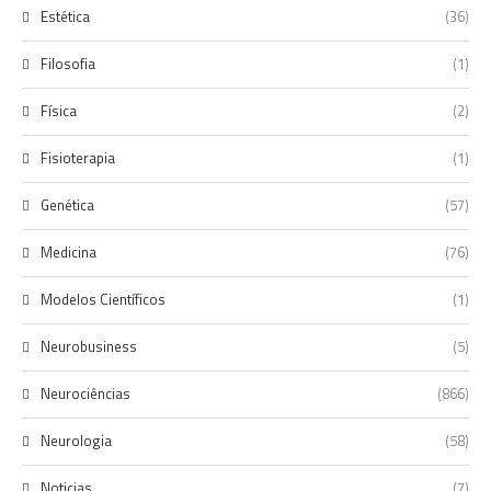
Estética
(36)
Filosofia
(1)
Física
(2)
Fisioterapia
(1)
Genética
(57)
Medicina
(76)
Modelos Científicos
(1)
Neurobusiness
(5)
Neurociências
(866)
Neurologia
(58)
Noticias
(7)