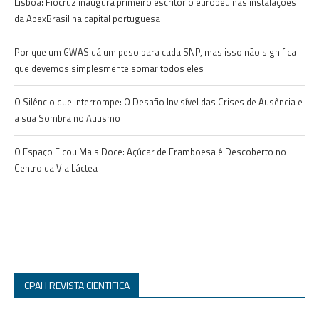
Lisboa: Fiocruz inaugura primeiro escritório europeu nas instalações
da ApexBrasil na capital portuguesa
Por que um GWAS dá um peso para cada SNP, mas isso não significa
que devemos simplesmente somar todos eles
O Silêncio que Interrompe: O Desafio Invisível das Crises de Ausência e
a sua Sombra no Autismo
O Espaço Ficou Mais Doce: Açúcar de Framboesa é Descoberto no
Centro da Via Láctea
CPAH REVISTA CIENTIFICA