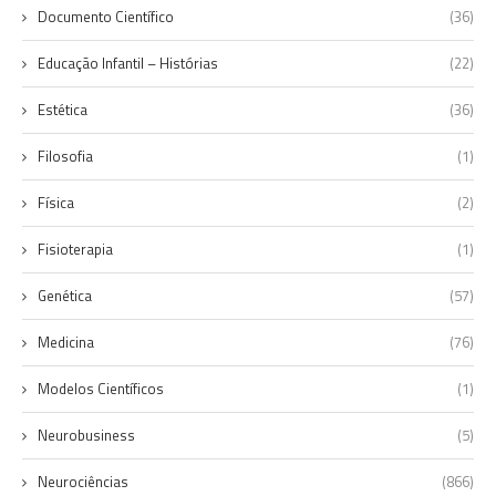
Documento Científico
(36)
Educação Infantil – Histórias
(22)
Estética
(36)
Filosofia
(1)
Física
(2)
Fisioterapia
(1)
Genética
(57)
Medicina
(76)
Modelos Científicos
(1)
Neurobusiness
(5)
Neurociências
(866)