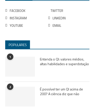
FACEBOOK
TWITTER
INSTAGRAM
LINKEDIN
YOUTUBE
EMAIL
POPULARES
1
Entenda o QI: valores médios,
altas habilidades e superdotação
2
É possível ter um QI acima de
200? A ciência diz que não