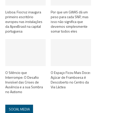
Lisboa: Fiocruz inaugura
Por que um GWAS dá um
primeiro escritório
peso para cada SNP, mas
europeu nas instalações
isso não significa que
da ApexBrasil na capital
devemos simplesmente
portuguesa
somar todos eles
O Silêncio que
O Espaço Ficou Mais Doce:
Interrompe: O Desafio
Açúcar de Framboesa é
Invisível das Crises de
Descoberto no Centro da
Ausência e a sua Sombra
Via Láctea
no Autismo
SOCIAL MEDIA