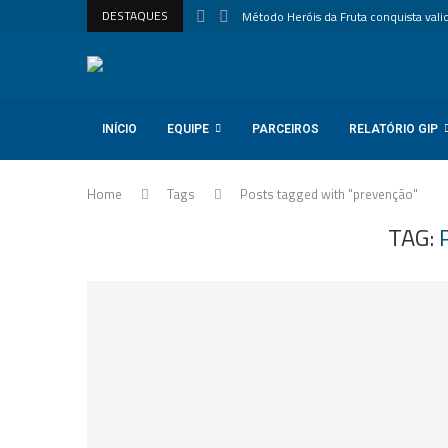
DESTAQUES
Método Heróis da Fruta conquista valida
INÍCIO
EQUIPE
PARCEIROS
RELATÓRIO GIP
Home
Tags
Posts tagged with "prevenção"
TAG: