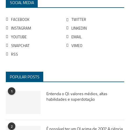
SOCIAL MEDIA
FACEBOOK
TWITTER
INSTAGRAM
LINKEDIN
YOUTUBE
EMAIL
SNAPCHAT
VIMEO
RSS
POPULAR POSTS
1
Entenda o QI: valores médios, altas
habilidades e superdotação
2
É possível ter um QI acima de 200? A ciência