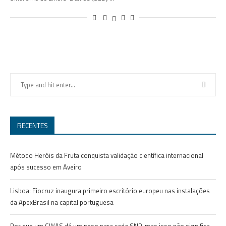
RECENTES
Método Heróis da Fruta conquista validação científica internacional
após sucesso em Aveiro
Lisboa: Fiocruz inaugura primeiro escritório europeu nas instalações
da ApexBrasil na capital portuguesa
Por que um GWAS dá um peso para cada SNP, mas isso não significa