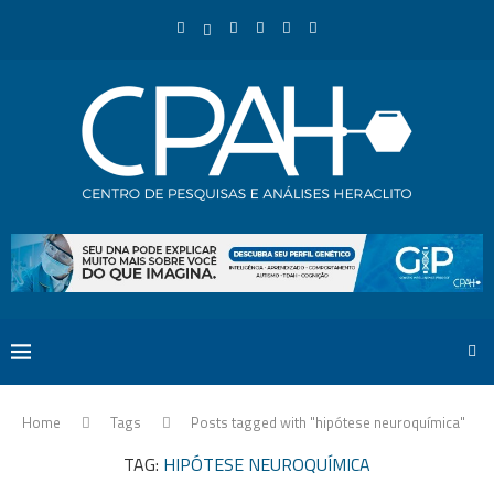
Home
Tags
Posts tagged with "hipótese neuroquímica"
TAG:
HIPÓTESE NEUROQUÍMICA