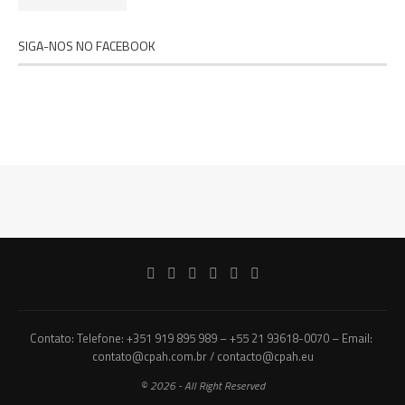
SIGA-NOS NO FACEBOOK
Contato: Telefone: +351 919 895 989 – +55 21 93618-0070 – Email:
contato@cpah.com.br / contacto@cpah.eu
© 2026 - All Right Reserved