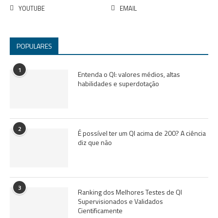
YOUTUBE
EMAIL
POPULARES
1
Entenda o QI: valores médios, altas
habilidades e superdotação
2
É possível ter um QI acima de 200? A ciência
diz que não
3
Ranking dos Melhores Testes de QI
Supervisionados e Validados
Cientificamente