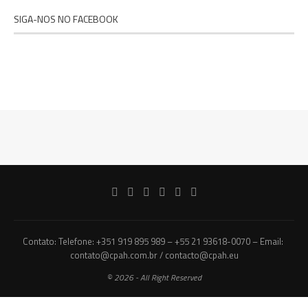
SIGA-NOS NO FACEBOOK
Contato: Telefone: +351 919 895 989 – +55 21 93618-0070 – Email:
contato@cpah.com.br / contacto@cpah.eu
© 2026 - All Right Reserved