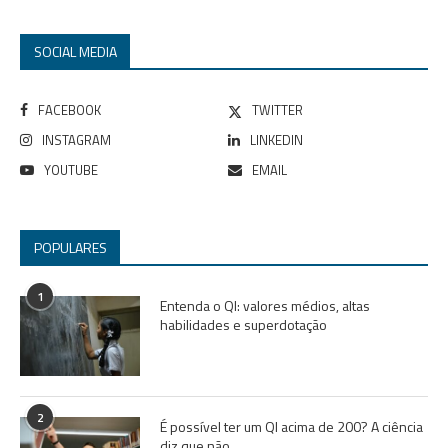
SOCIAL MEDIA
FACEBOOK
TWITTER
INSTAGRAM
LINKEDIN
YOUTUBE
EMAIL
POPULARES
1
Entenda o QI: valores médios, altas
habilidades e superdotação
2
É possível ter um QI acima de 200? A ciência
diz que não