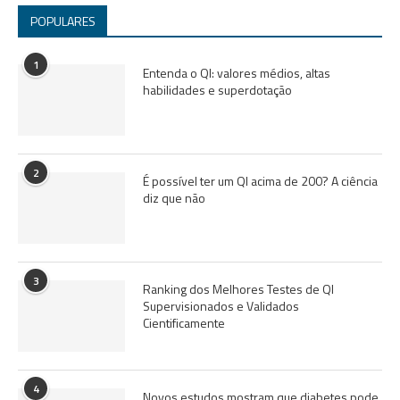
POPULARES
1
Entenda o QI: valores médios, altas
habilidades e superdotação
2
É possível ter um QI acima de 200? A ciência
diz que não
3
Ranking dos Melhores Testes de QI
Supervisionados e Validados
Cientificamente
4
Novos estudos mostram que diabetes pode