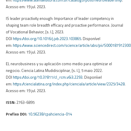
Acesso em: 19 jul. 2023.
IS leader proactivity enough: Importance of leader competency in
shaping team role breadth efficacy and proactive performance. Journal
of Vocational Behavior, [s. l.], 2023.
DOI
https://doi.org/10.1016/j.jvb.2023.103865
. Disponível
em:
https://www.sciencedirect.com/science/article/abs/pii/S00018791230
Acesso em: 19 jul. 2023.
EL neurobusiness y su aplicación como medio para optimizar el
negocio. Ciencia Latina Mudidisciplinar, [s. l.], 5 maio 2022.
DOI
https://doi.org/10.37811/cl_rcm.v6i3.2293
. Disponível
em:
https://ciencialatina.org/index.php/cienciala/article/view/2325/3428
.
Acesso em: 19 jul. 2023.
ISSN:
2763-6895
Prefixo DOI:
10.56238/cpahciencia-014