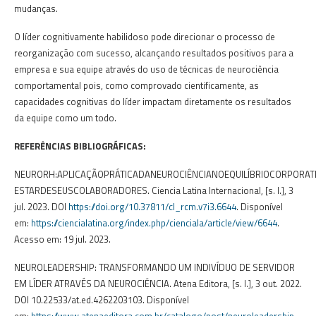
mudanças.
O líder cognitivamente habilidoso pode direcionar o processo de
reorganização com sucesso, alcançando resultados positivos para a
empresa e sua equipe através do uso de técnicas de neurociência
comportamental pois, como comprovado cientificamente, as
capacidades cognitivas do líder impactam diretamente os resultados
da equipe como um todo.
REFERÊNCIAS BIBLIOGRÁFICAS:
NEURORH:APLICAÇÃOPRÁTICADANEUROCIÊNCIANOEQUILÍBRIOCORPORAT
ESTARDESEUSCOLABORADORES. Ciencia Latina Internacional, [s. l.], 3
jul. 2023. DOI
https://doi.org/10.37811/cl_rcm.v7i3.6644
. Disponível
em:
https://ciencialatina.org/index.php/cienciala/article/view/6644
.
Acesso em: 19 jul. 2023.
NEUROLEADERSHIP: TRANSFORMANDO UM INDIVÍDUO DE SERVIDOR
EM LÍDER ATRAVÉS DA NEUROCIÊNCIA. Atena Editora, [s. l.], 3 out. 2022.
DOI 10.22533/at.ed.4262203103. Disponível
em:
https://www.atenaeditora.com.br/catalogo/post/neuroleadership
.