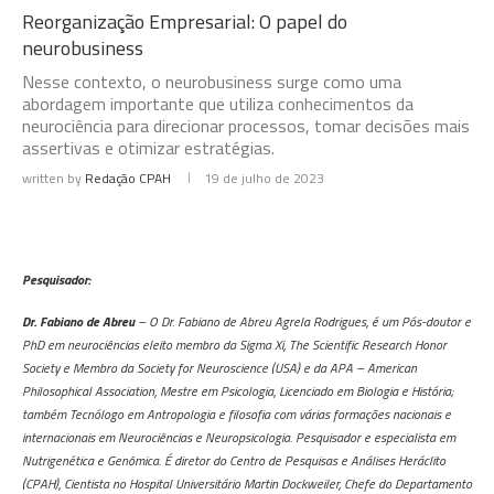
Reorganização Empresarial: O papel do
neurobusiness
Nesse contexto, o neurobusiness surge como uma
abordagem importante que utiliza conhecimentos da
neurociência para direcionar processos, tomar decisões mais
assertivas e otimizar estratégias.
written by
Redação CPAH
19 de julho de 2023
Pesquisador:
Dr. Fabiano de Abreu
– O Dr. Fabiano de Abreu Agrela Rodrigues, é um Pós-doutor e
PhD em neurociências eleito membro da Sigma Xi, The Scientific Research Honor
Society e Membro da Society for Neuroscience (USA) e da APA – American
Philosophical Association, Mestre em Psicologia, Licenciado em Biologia e História;
também Tecnólogo em Antropologia e filosofia com várias formações nacionais e
internacionais em Neurociências e Neuropsicologia. Pesquisador e especialista em
Nutrigenética e Genômica. É diretor do Centro de Pesquisas e Análises Heráclito
(CPAH), Cientista no Hospital Universitário Martin Dockweiler, Chefe do Departamento