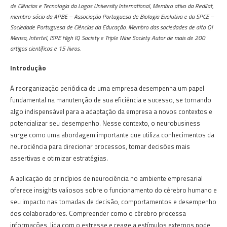
de Ciências e Tecnologia da Logos University International, Membro ativo da Redilat,
membro-sócio da APBE – Associação Portuguesa de Biologia Evolutiva e da SPCE –
Sociedade Portuguesa de Ciências da Educação. Membro das sociedades de alto QI
Mensa, Intertel, ISPE High IQ Society e Triple Nine Society. Autor de mais de 200
artigos científicos e 15 livros.
Introdução
A reorganização periódica de uma empresa desempenha um papel
fundamental na manutenção de sua eficiência e sucesso, se tornando
algo indispensável para a adaptação da empresa a novos contextos e
potencializar seu desempenho. Nesse contexto, o neurobusiness
surge como uma abordagem importante que utiliza conhecimentos da
neurociência para direcionar processos, tomar decisões mais
assertivas e otimizar estratégias.
A aplicação de princípios de neurociência no ambiente empresarial
oferece insights valiosos sobre o funcionamento do cérebro humano e
seu impacto nas tomadas de decisão, comportamentos e desempenho
dos colaboradores. Compreender como o cérebro processa
informações, lida com o estresse e reage a estímulos externos pode