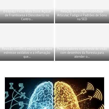
O Espaço Ficou Mais Doce: Açúcar
Relação entre Hipermobilidade
de Framboesa é Descoberto no
Articular, Fadiga e Padrões de Sono
Centro...
na SED
Revisão científica explica o elo entre
Pesquisadores criam teste de visão
estresse oxidativo e a inflamação
com desenhos da floresta para
que...
atender o...