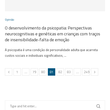
Opinião
O desenvolvimento da psicopatia: Perspectivas
neurocognitivas e genéticas em crianças com traços
de insensibilidade-falta de emoção
A psicopatia é uma condição de personalidade adulta que acarreta
custos sociais e individuais significativos, …
1
…
79
80
81
82
83
…
249