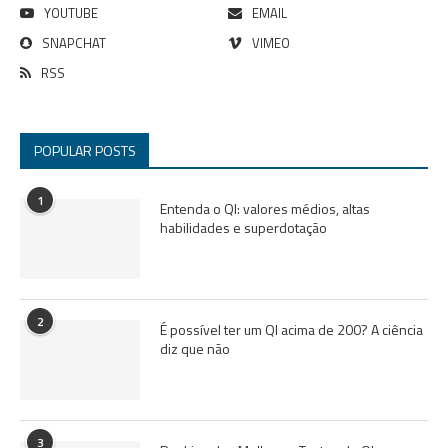
YOUTUBE
EMAIL
SNAPCHAT
VIMEO
RSS
POPULAR POSTS
1
Entenda o QI: valores médios, altas
habilidades e superdotação
2
É possível ter um QI acima de 200? A ciência
diz que não
3