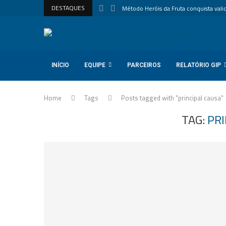
DESTAQUES
Método Heróis da Fruta conquista valida
INÍCIO
EQUIPE
PARCEIROS
RELATÓRIO GIP
Home
Tags
Posts tagged with "principal causa"
TAG:
PRI