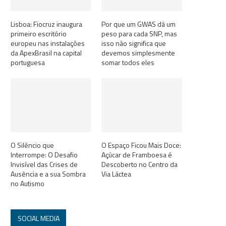
Lisboa: Fiocruz inaugura
Por que um GWAS dá um
primeiro escritório
peso para cada SNP, mas
europeu nas instalações
isso não significa que
da ApexBrasil na capital
devemos simplesmente
portuguesa
somar todos eles
O Silêncio que
O Espaço Ficou Mais Doce:
Interrompe: O Desafio
Açúcar de Framboesa é
Invisível das Crises de
Descoberto no Centro da
Ausência e a sua Sombra
Via Láctea
no Autismo
SOCIAL MEDIA