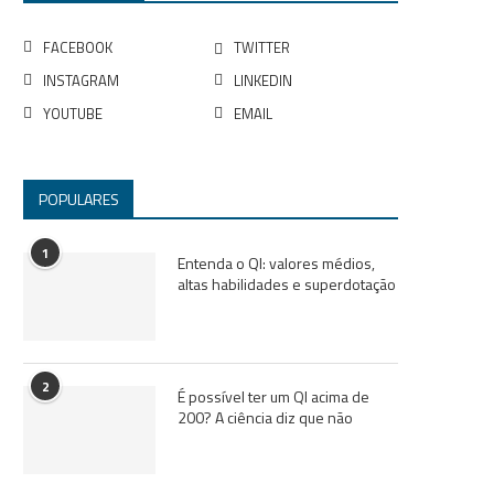
FACEBOOK
TWITTER
INSTAGRAM
LINKEDIN
YOUTUBE
EMAIL
POPULARES
1
Entenda o QI: valores médios,
altas habilidades e superdotação
2
É possível ter um QI acima de
200? A ciência diz que não