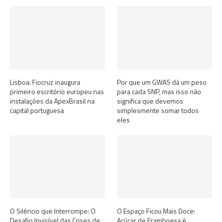
Lisboa: Fiocruz inaugura
Por que um GWAS dá um peso
primeiro escritório europeu nas
para cada SNP, mas isso não
instalações da ApexBrasil na
significa que devemos
capital portuguesa
simplesmente somar todos
eles
O Silêncio que Interrompe: O
O Espaço Ficou Mais Doce:
Desafio Invisível das Crises de
Açúcar de Framboesa é