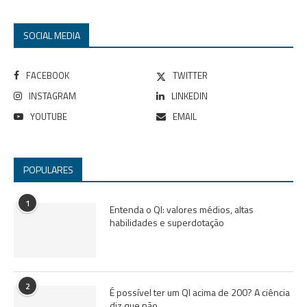
SOCIAL MEDIA
FACEBOOK
TWITTER
INSTAGRAM
LINKEDIN
YOUTUBE
EMAIL
POPULARES
1
Entenda o QI: valores médios, altas
habilidades e superdotação
2
É possível ter um QI acima de 200? A ciência
diz que não