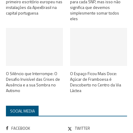
primeiro escritório europeu nas
para cada SNP, mas isso não
instalações da ApexBrasil na
significa que devemos
capital portuguesa
simplesmente somar todos
eles
O Silêncio que Interrompe: O
O Espaço Ficou Mais Doce:
Desafio Invisível das Crises de
Açúcar de Framboesa é
Ausência e a sua Sombra no
Descoberto no Centro da Via
Autismo
Láctea
SOCIAL MEDIA
FACEBOOK
TWITTER