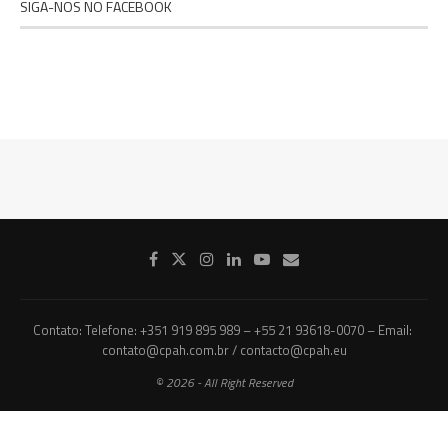
SIGA-NOS NO FACEBOOK
Contato: Telefone: +351 919 895 989 – +55 21 93618-0070 – Email:
contato@cpah.com.br / contacto@cpah.eu
© 2026 - All Right Reserved