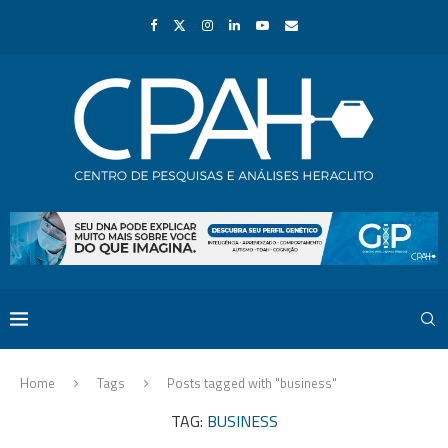
Home
Tags
Posts tagged with "business"
TAG:
BUSINESS