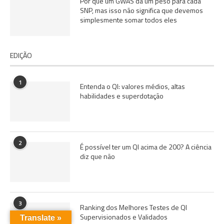
Por que um GWAS dá um peso para cada
SNP, mas isso não significa que devemos
simplesmente somar todos eles
EDIÇÃO
1
Entenda o QI: valores médios, altas
habilidades e superdotação
2
É possível ter um QI acima de 200? A ciência
diz que não
3
Ranking dos Melhores Testes de QI
Supervisionados e Validados
Translate »