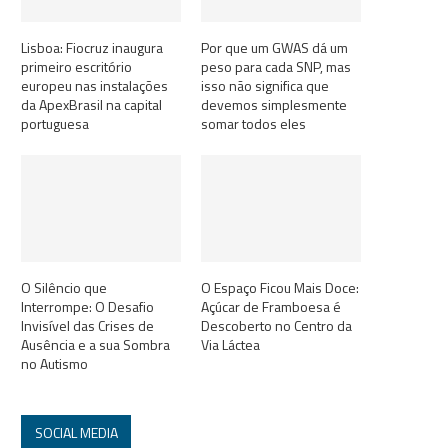
Lisboa: Fiocruz inaugura
Por que um GWAS dá um
primeiro escritório
peso para cada SNP, mas
europeu nas instalações
isso não significa que
da ApexBrasil na capital
devemos simplesmente
portuguesa
somar todos eles
O Silêncio que
O Espaço Ficou Mais Doce:
Interrompe: O Desafio
Açúcar de Framboesa é
Invisível das Crises de
Descoberto no Centro da
Ausência e a sua Sombra
Via Láctea
no Autismo
SOCIAL MEDIA