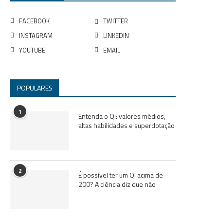
FACEBOOK
TWITTER
INSTAGRAM
LINKEDIN
YOUTUBE
EMAIL
POPULARES
1
Entenda o QI: valores médios,
altas habilidades e superdotação
2
É possível ter um QI acima de
200? A ciência diz que não