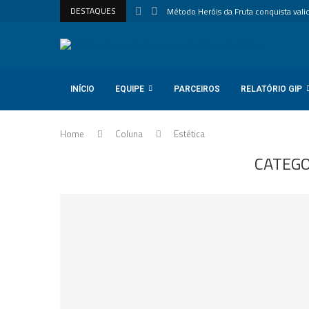
DESTAQUES
Método Heróis da Fruta conquista valida
INÍCIO
EQUIPE
PARCEIROS
RELATÓRIO GIP
Home
Coluna
Estética
CATEGO