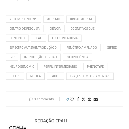
AUTISM PHENOTYPE
AUTISMO
BROAD AUTISM
CENTRO DE PESQUISA
CIÊNCIA
COGNITIVOS QUE
CONJUNTO
CPAH
ESPECTRO AUTISTA
ESPECTRO AUTISTAINTRODUÇÃOO
FENÓTIPO AMPLIADO
GIFTED
GIP
INTRODUÇÃOO BROAD
NEUROCIÊNCIA
NEUROGENOMIC
PERFIL INTERMEDIÁRIO
PHENOTYPE
REFERE
RG-TEA
SAÚDE
TRAÇOS COMPORTAMENTAIS
0 comments
0
REDAÇÃO CPAH