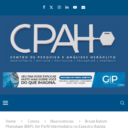
Home
Coluna
Neurociências
Broad Autism
Phenotype (BAP): Um Perfil Intermediário no Espectro Autista